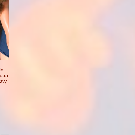
de
bara
avy