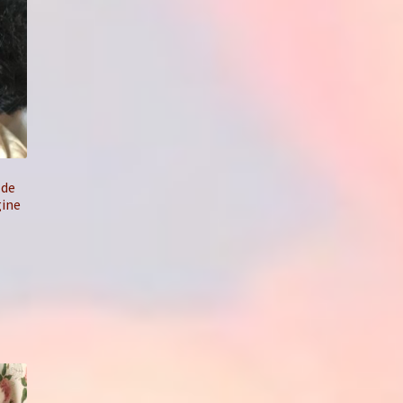
 de
gine