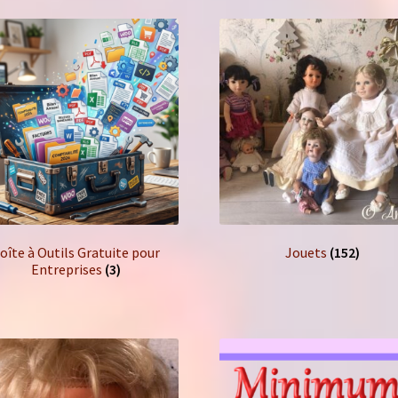
plus
récent
au
plus
ancien
oîte à Outils Gratuite pour
Jouets
(152)
Entreprises
(3)