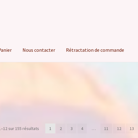
Panier
Nous contacter
Rétractation de commande
Trié
1–12 sur 155 résultats
1
2
3
4
…
11
12
13
du