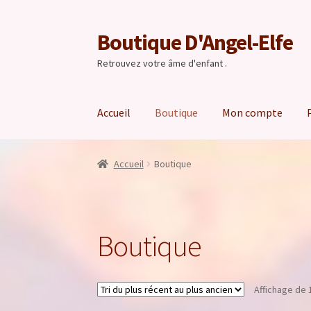
Boutique D'Angel-Elfe
Aller
Aller
à
au
Retrouvez votre âme d'enfant .
la
contenu
navigation
Accueil
Boutique
Mon compte
Accueil
Boutique
Boutique
Affichage de 