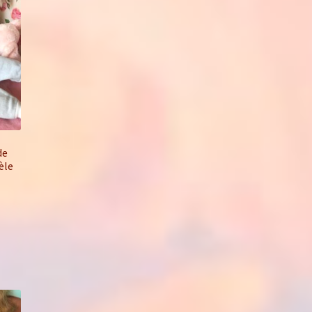
de
èle